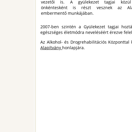
vezetői is. A gyülekezet tagjai közü
önkéntesként is részt vesznek az Ala
embermentő munkájában.
2007-ben szintén a Gyülekezet tagjai hoztá
egészséges életmódra neveléséért érezve felelő
Az Alkohol- és Drogrehabilitációs Központtal
Alapítvány
honlapjára.