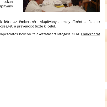
l sokan
pítvány
k létre az Emberekért Alapítványt, amely főként a fiatalok
sséget, a prevenciót tűzte ki célul.
 kapcsolatos bővebb tájékoztatásért látogass el az
Emberbarát