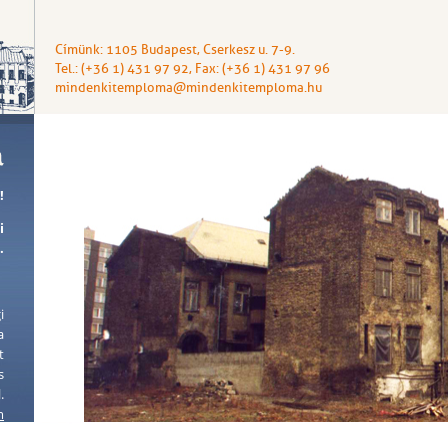
Címünk: 1105 Budapest, Cserkesz u. 7-9.
Tel.: (+36 1) 431 97 92, Fax: (+36 1) 431 97 96
mindenkitemploma@mindenkitemploma.hu
!
i
.
i
a
t
s
.
m