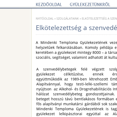
KEZDŐOLDAL
GYÜLEKEZETÜNKRŐL
NYITÓOLDAL
»
SZOLGÁLATAINK
»
ELKÖTELEZETTSÉG A SZE
Elkötelezettség a szenvedé
A Mindenki Temploma Gyülekezetének vezet
helyzetűek felkarolásában. Komoly példája e
keretében a gyülekezet mintegy 8000 – a társad
szociális, segítséget, valamint adhatott át kultu
A szenvedélybetegek felé végzett szol
gyülekezet célkitűzése, ennek érd
együttműködik az 1989-ben létrehozott Em
Alapítvánnyal, hogy testi-lelki-szellemi tá
nyújtson az Alkohol- és Drogrehabilitációs I
hálózat szenvedélybeteg gondozottjainak
beteget hosszú távú bentlakásos formában e
fős alapítványi munkatársi gárdából sok sza
Mindenki Temploma Gyülekezetének is tagj
gyülekezet lelkipásztorai egyúttal az Al