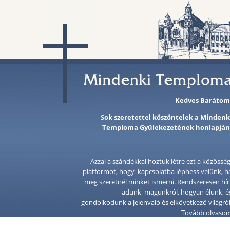
Kedves Barátom
Sok szeretettel köszöntelek a Mindenk
Temploma Gyülekezetének honlapján
Azzal a szándékkal hoztuk létre ezt a közösség
platformot, hogy kapcsolatba léphess velünk, h
meg szeretnél minket ismerni. Rendszeresen hír
adunk magunkról, hogyan élünk, é
gondolkodunk a jelenvaló és elkövetkező világról
Tovább olvaso