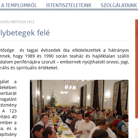
A TEMPLOMRÓL
ISTENTISZTELETEINK
SZOLGÁLATAINK
NVEDÉLYBETEGEK FELÉ
lybetegek felé
ősége és tagjai évtizedek óta elkötelezettek a hátrányos
nnek, hogy 1989 és 1990 során teaház és hajléktalan szálló
alom perifériájára szorult – embernek nyújthatott orvosi, jogi,
rális és spirituális értékeket.
gálat a
ekében
berbarát
mogatást
ntézmény
. A 123
llátó 40
kember a
a, és a
apítvány