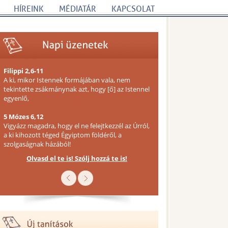
HÍREINK
MÉDIATÁR
KAPCSOLAT
Filippi 2,6-11
A ki, mikor Istennek formájában vala, nem
tekintette zsákmánynak azt, hogy [ő] az Istennel
egyenlő,
5 Mózes 6,12
Vigyázz magadra, hogy el ne felejtkezzél az Úrról,
a ki kihozott téged Égyiptom földéről, a
szolgaságnak házából!
Olvasd el te is! Szólj hozzá te is!