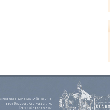
MINDENKI TEMPLOMA GYÜLEKEZETE
1105 Budapest, Cserkesz u. 7-9.
Tel.: (+36 1) 431 97 92