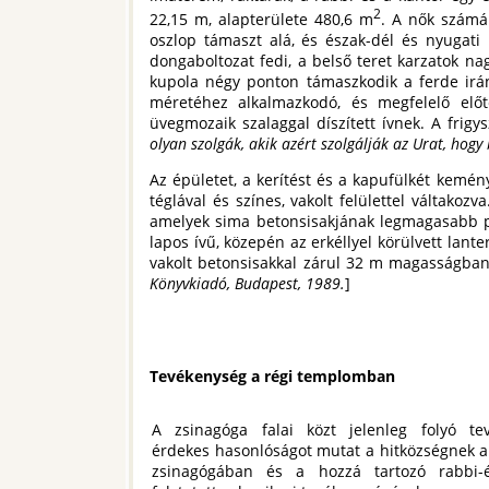
2
22,15 m, alapterülete 480,6 m
. A nők számár
oszlop támaszt alá, és észak-dél és nyugati 
dongaboltozat fedi, a belső teret karzatok na
kupola négy ponton támaszkodik a ferde irán
méretéhez alkalmazkodó, és megfelelő előte
üvegmozaik szalaggal díszített ívnek. A frigys
olyan szolgák, akik azért szolgálják az Urat, hogy 
Az épületet, a kerítést és a kapufülkét kemén
téglával és színes, vakolt felülettel váltakoz
amelyek sima betonsisakjának legmagasabb po
lapos ívű, közepén az erkéllyel körülvett lant
vakolt betonsisakkal zárul 32 m magasságban
Könyvkiadó, Budapest, 1989.
]
Tevékenység a régi templomban
A zsinagóga falai közt jelenleg folyó te
érdekes hasonlóságot mutat a hitközségnek a
zsinagógában és a hozzá tartozó rabbi-