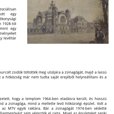
zociálisan
tott egy
konysági
n 1928-tól
amint egy
zvényeket
y levéltár
hurcolt zsidók töltötték meg utoljára a zsinagógát, majd a lassú
 a hitközség már nem tudta saját erejéből helyreállítani és a
zetett, hogy a templom 1964-ben eladásra került, és hosszú
d a zsinagóga, mind a mellette levő hitközségi épület. Volt a
 az MTV egyik raktára. Bár a zsinagógát 1974-ben védetté
llagmegóvást sem végezték el rajta. Mivel az épületeket senki