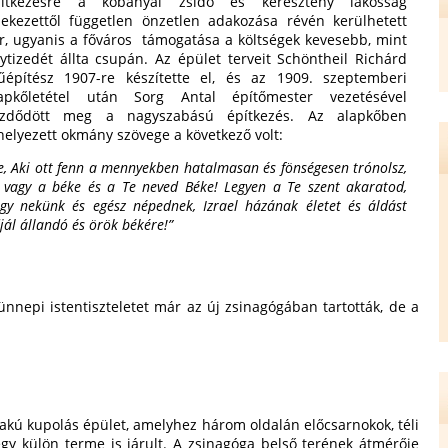
pítkezésre a kőbányai zsidó és keresztény lakosság
lekezettől független önzetlen adakozása révén kerülhetett
r, ugyanis a főváros támogatása a költségek kevesebb, mint
ytizedét állta csupán. Az épület terveit Schöntheil Richárd
építész 1907-re készítette el, és az 1909. szeptemberi
apkőletétel után Sorg Antal építőmester vezetésével
ezdődött meg a nagyszabású építkezés. Az alapkőben
helyezett okmány szövege a következő volt:
e, Aki ott fenn a mennyekben hatalmasan és fönségesen trónolsz,
 vagy a béke és a Te neved Béke! Legyen a Te szent akaratod,
gy nekünk és egész népednek, Izrael házának életet és áldást
jál állandó és örök békére!”
ünnepi istentiszteletet már az új zsinagógában tartották, de a
akú kupolás épület, amelyhez három oldalán előcsarnokok, téli
egy külön terme is járult. A zsinagóga belső terének átmérője