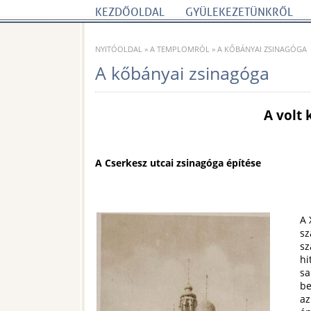
KEZDŐOLDAL
GYÜLEKEZETÜNKRŐL
NYITÓOLDAL
»
A TEMPLOMRÓL
»
A KŐBÁNYAI ZSINAGÓGA
A kőbányai zsinagóga
A volt
A Cserkesz utcai zsinagóga építése
A 
sz
sz
hi
sa
be
az