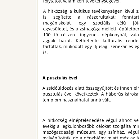
folytatott valamikori tevékenységével.
A hitközség a kultikus tevékenységen kívül s
is segítette a rászorultakat: fenntar
magániskolát, egy szociális célú jóté
egyesületet, és a zsinagóga melletti épületbe
100 fő részére ingyenes népkonyhát, val
aggok házát. Kéthetente kulturális rende
tartottak, működött egy ifjúsági zenekar és eg
is.
A pusztulás évei
A zsidóüldözés alatt összegyűjtött és innen el
pusztulás évei következtek. A háborús károkat
templom használhatatlanná vált.
A hitközség elnéptelenedése végül ahhoz ve
évekig a legkülönbözőbb célokat szolgálta min
mezőgazdasági múzeum, egy színház, végül
nyilvánították, de a pénzhiány miatt még az á