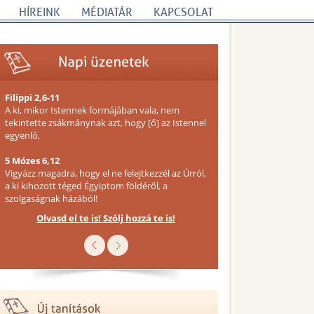
HÍREINK
MÉDIATÁR
KAPCSOLAT
Filippi 2,6-11
A ki, mikor Istennek formájában vala, nem
tekintette zsákmánynak azt, hogy [ő] az Istennel
egyenlő,
5 Mózes 6,12
Vigyázz magadra, hogy el ne felejtkezzél az Úrról,
a ki kihozott téged Égyiptom földéről, a
szolgaságnak házából!
Olvasd el te is! Szólj hozzá te is!