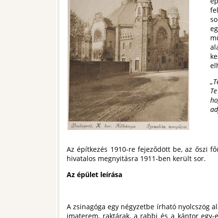
é
fe
so
eg
mű
al
k
el
„T
Te
ho
ad
Az építkezés 1910-re fejeződött be, az őszi fő
hivatalos megnyitásra 1911-ben került sor.
Az épület leírása
A zsinagóga egy négyzetbe írható nyolcszög al
imaterem, raktárak, a rabbi és a kántor egy-