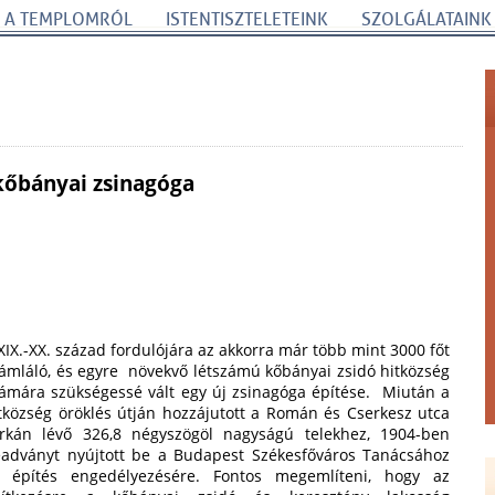
A TEMPLOMRÓL
ISTENTISZTELETEINK
SZOLGÁLATAINK
 kőbányai zsinagóga
XIX.-XX. század fordulójára az akkorra már több mint 3000 főt
ámláló, és egyre növekvő létszámú kőbányai zsidó hitközség
ámára szükségessé vált egy új zsinagóga építése. Miután a
tközség öröklés útján hozzájutott a Román és Cserkesz utca
rkán lévő 326,8 négyszögöl nagyságú telekhez, 1904-ben
adványt nyújtott be a Budapest Székesfőváros Tanácsához
 építés engedélyezésére. Fontos megemlíteni, hogy az