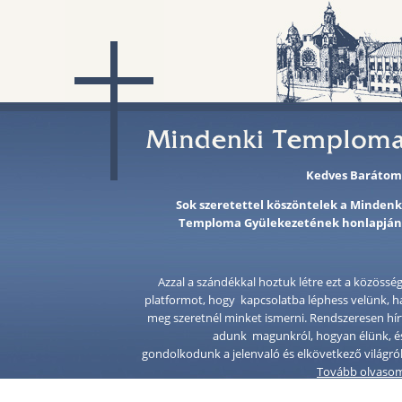
Kedves Barátom
Sok szeretettel köszöntelek a Mindenk
Temploma Gyülekezetének honlapján
Azzal a szándékkal hoztuk létre ezt a közösség
platformot, hogy kapcsolatba léphess velünk, h
meg szeretnél minket ismerni. Rendszeresen hír
adunk magunkról, hogyan élünk, é
gondolkodunk a jelenvaló és elkövetkező világról
Tovább olvaso