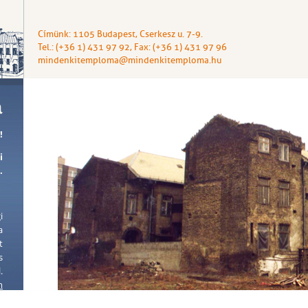
Címünk: 1105 Budapest, Cserkesz u. 7-9.
Tel.: (+36 1) 431 97 92, Fax: (+36 1) 431 97 96
mindenkitemploma@mindenkitemploma.hu
!
i
.
i
a
t
s
.
m