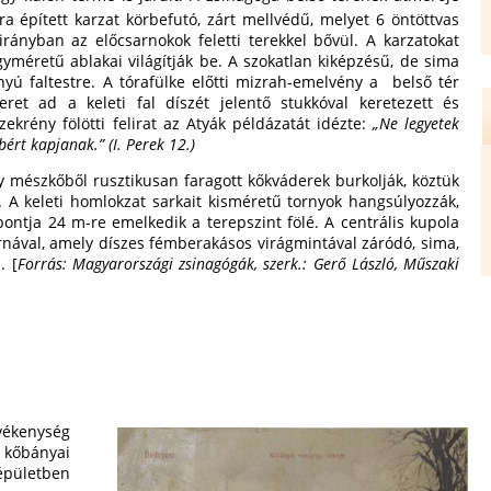
a épített karzat körbefutó, zárt mellvédű, melyet 6 öntöttvas
irányban az előcsarnokok feletti terekkel bővül. A karzatokat
gyméretű ablakai világítják be. A szokatlan kiképzésű, de sima
yú faltestre. A tórafülke előtti mizrah-emelvény a belső tér
ret ad a keleti fal díszét jelentő stukkóval keretezett és
zekrény fölötti felirat az Atyák példázatát idézte:
„Ne legyetek
bért kapjanak.” (I. Perek 12.)
y mészkőből rusztikusan faragott kőkváderek burkolják, köztük
va. A keleti homlokzat sarkait kisméretű tornyok hangsúlyozzák,
ntja 24 m-re emelkedik a terepszint fölé. A centrális kupola
ernával, amely díszes fémberakásos virágmintával záródó, sima,
. [
Forrás: Magyarországi zsinagógák, szerk.: Gerő László, Műszaki
vékenység
 kőbányai
épületben