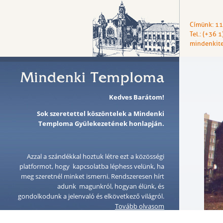
Címünk: 11
Tel.: (+36 
mindenkit
Kedves Barátom!
Sok szeretettel köszöntelek a Mindenki
Temploma Gyülekezetének honlapján.
Azzal a szándékkal hoztuk létre ezt a közösségi
platformot, hogy kapcsolatba léphess velünk, ha
meg szeretnél minket ismerni. Rendszeresen hírt
adunk magunkról, hogyan élünk, és
gondolkodunk a jelenvaló és elkövetkező világról.
Tovább olvasom