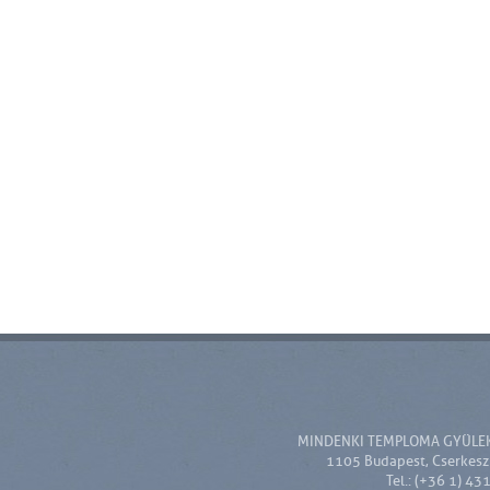
MINDENKI TEMPLOMA GYÜLE
1105 Budapest, Cserkesz 
Tel.: (+36 1) 43