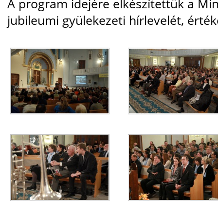
A program idejére elkészítettük a M
jubileumi gyülekezeti hírlevelét, érté