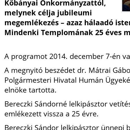
Kőbányai Önkormányzattól,
melynek célja jubileumi
megemlékezés – azaz hálaadó istent
Mindenki Templomának 25 éves m
A programot 2014. december 7-én va
A megnyitó beszédet dr. Mátrai Gábo
Polgármesteri Hivatal Humán Ügyekér
elnöke tartotta.
Bereczki Sándorné lelkipásztor vetítés
emlékezett vissza a 25 évre.
Bereczki Sándor lelkipásztor ünnepi