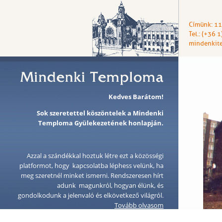
Címünk: 11
Tel.: (+36 
mindenkit
Kedves Barátom!
Sok szeretettel köszöntelek a Mindenki
Temploma Gyülekezetének honlapján.
Azzal a szándékkal hoztuk létre ezt a közösségi
platformot, hogy kapcsolatba léphess velünk, ha
meg szeretnél minket ismerni. Rendszeresen hírt
adunk magunkról, hogyan élünk, és
gondolkodunk a jelenvaló és elkövetkező világról.
Tovább olvasom