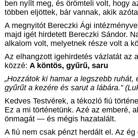
ben nyílt meg, és örömteli volt, hogy a
többen eljöttek, bár vannak, akik azót
A megnyitót Bereczki Ági intézményve
majd igét hirdetett Bereczki Sándor.
alkalom volt, melyetnek része volt a k
Az elhangzott igehirdetés vázlatát az
közzé:
A köntös, gyűrű, saru
„Hozzátok ki hamar a legszebb ruhát, 
gyűrűt a kezére és sarut a lábára.” (L
Kedves Testvérek, a tékozló fiú törté
Ez a mi történetünk.
Azé az emberé, ak
önmagát — és mégis hazatalált.
A fiú nem csak pénzt herdált el. A
z ég 