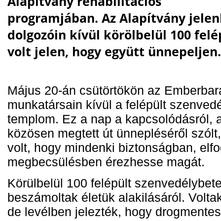
Alapítvány rehabilitációs
programjában. Az Alapítvány jelen
dolgozóin kívül körölbelül 100 fel
volt jelen, hogy együtt ünnepeljen.
Május 20-án csütörtökön az Emberbará
munkatársain kívül a felépült szenved
templom. Ez a nap a kapcsolódásról, a
közösen megtett út ünnepléséről szólt
volt, hogy mindenki biztonságban, el
megbecsülésben érezhesse magát.
Körülbelül 100 felépült szenvedélybete
beszámoltak életük alakilásáról. Voltak
de levélben jelezték, hogy drogmentes