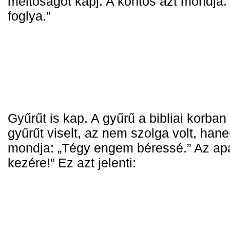
méltóságot kapj. 
A köntös azt mondja:
foglya.”
Gyűrűt is kap. 
A gyűrű a bibliai korban
gyűrűt viselt, az nem szolga volt, han
mondja: „Tégy engem béressé.” 
Az apa
kezére!” 
Ez azt jelenti: