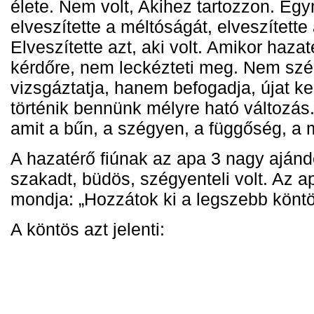
élete. Nem volt, Akihez tartozzon. Egy
e
lveszítette a méltóságát, elveszített
Elveszítette azt, aki volt. A
mikor hazat
kérdőre, nem leckézteti meg. Nem sz
vizsgáztatja, h
anem befogadja, újat ke
történik bennünk mélyre ható változás. 
amit a bűn, a szégyen, a függőség, a m
A hazatérő fiúnak az apa 3 nagy aján
szakadt, büdös, szégyenteli volt.
Az a
mondja:
„Hozzátok ki a legszebb köntö
A köntös azt jelenti: