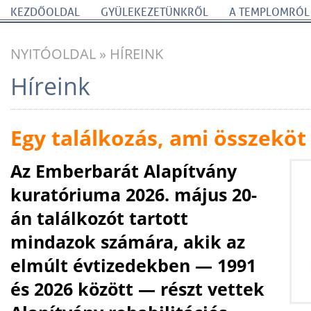
KEZDŐOLDAL
GYÜLEKEZETÜNKRŐL
A TEMPLOMRÓL
NYITÓOLDAL
»
HÍREINK
Híreink
Egy találkozás, ami összeköt
Az Emberbarát Alapítvány
kuratóriuma 2026. május 20-
án találkozót tartott
mindazok számára, akik az
elmúlt évtizedekben — 1991
és 2026 között — részt vettek