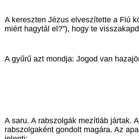
A kereszten Jézus elveszítette a Fiú k
miért hagytál el?”), 
hogy te visszakapd a
A gyűrű azt mondja: 
Jogod van hazajön
A saru. 
A rabszolgák mezítláb jártak. 
A
rabszolgaként gondolt magára. 
Az apa 
jelenti: