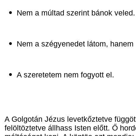
Nem a múltad szerint bánok veled.
Nem a szégyenedet látom, hanem
A szeretetem nem fogyott el.
A Golgotán Jézus levetkőztetve függött
felöltöztetve állhass Isten előtt. 
Ő hord