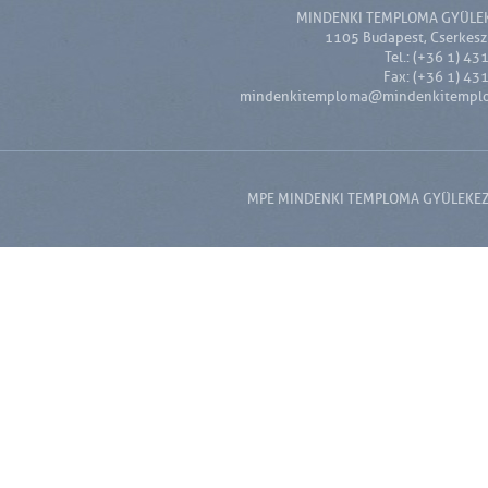
MINDENKI TEMPLOMA GYÜLE
1105 Budapest, Cserkesz 
Tel.: (+36 1) 43
Fax: (+36 1) 43
mindenkitemploma@mindenkitempl
MPE MINDENKI TEMPLOMA GYÜLEKEZET