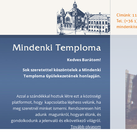
Címünk: 11
Tel.: (+36 
mindenkit
Kedves Barátom!
Sok szeretettel köszöntelek a Mindenki
Temploma Gyülekezetének honlapján.
Azzal a szándékkal hoztuk létre ezt a közösségi
platformot, hogy kapcsolatba léphess velünk, ha
meg szeretnél minket ismerni. Rendszeresen hírt
adunk magunkról, hogyan élünk, és
gondolkodunk a jelenvaló és elkövetkező világról.
Tovább olvasom