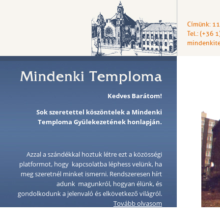
Címünk: 11
Tel.: (+36 
mindenkit
Kedves Barátom!
Sok szeretettel köszöntelek a Mindenki
Temploma Gyülekezetének honlapján.
Azzal a szándékkal hoztuk létre ezt a közösségi
platformot, hogy kapcsolatba léphess velünk, ha
meg szeretnél minket ismerni. Rendszeresen hírt
adunk magunkról, hogyan élünk, és
gondolkodunk a jelenvaló és elkövetkező világról.
Tovább olvasom