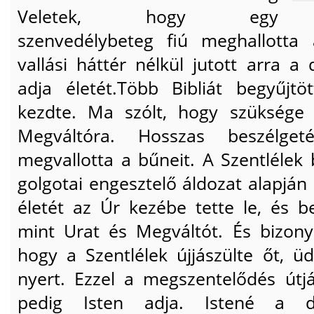
Veletek, hogy egy
szenvedélybeteg fiú meghallotta
vallási háttér nélkül jutott arra a
adja életét.Több Bibliát begyűjt
kezdte. Ma szólt, hogy szüksége 
Megváltóra. Hosszas beszélget
megvallotta a bűneit. A Szentlélek 
golgotai engesztelő áldozat alapján
életét az Úr kezébe tette le, és be
mint Urat és Megváltót. És bizony
hogy a Szentlélek újjászülte őt, ü
nyert. Ezzel a megszentelődés útj
pedig Isten adja. Istené a di