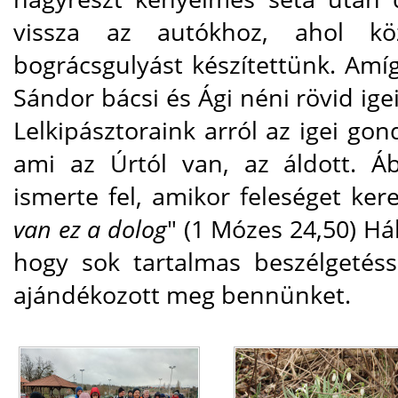
vissza az autókhoz, ahol k
bográcsgulyást készítettünk. Amíg
Sándor bácsi és Ági néni rövid igei
Lelkipásztoraink arról az igei gon
ami az Úrtól van, az áldott. Á
ismerte fel, amikor feleséget kere
van ez a dolog
" (1 Mózes 24,50) Há
hogy sok tartalmas beszélgetés
ajándékozott meg bennünket.