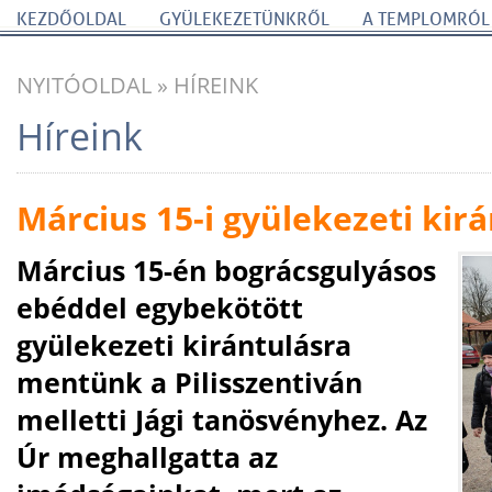
KEZDŐOLDAL
GYÜLEKEZETÜNKRŐL
A TEMPLOMRÓL
NYITÓOLDAL
»
HÍREINK
Híreink
Március 15-i gyülekezeti kir
Március 15-én bográcsgulyásos
ebéddel egybekötött
gyülekezeti kirántulásra
mentünk a Pilisszentiván
melletti Jági tanösvényhez. Az
Úr meghallgatta az