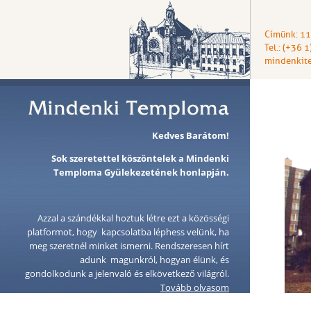
Címünk: 11
Tel.: (+36 
mindenkit
Kedves Barátom!
Sok szeretettel köszöntelek a Mindenki
Temploma Gyülekezetének honlapján.
Azzal a szándékkal hoztuk létre ezt a közösségi
platformot, hogy kapcsolatba léphess velünk, ha
meg szeretnél minket ismerni. Rendszeresen hírt
adunk magunkról, hogyan élünk, és
gondolkodunk a jelenvaló és elkövetkező világról.
Tovább olvasom