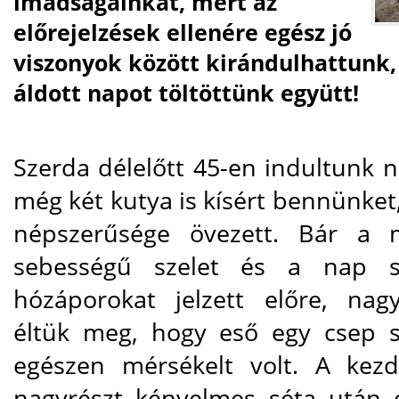
imádságainkat, mert az
előrejelzések ellenére egész jó
viszonyok között kirándulhattunk,
áldott napot töltöttünk együtt!
Szerda délelőtt 45-en indultunk n
még két kutya is kísért bennünket
népszerűsége övezett. Bár a 
sebességű szelet és a nap s
hózáporokat jelzett előre, nag
éltük meg, hogy eső egy csep s
egészen mérsékelt volt. A kez
nagyrészt kényelmes séta után 