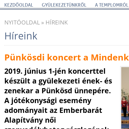
KEZDŐOLDAL
GYÜLEKEZETÜNKRŐL
A TEMPLOMRÓL
NYITÓOLDAL
»
HÍREINK
Híreink
Pünkösdi koncert a Minden
2019. június 1-jén koncerttel
készült a gyülekezeti ének- és
zenekar a Pünkösd ünnepére.
A jótékonysági esemény
adományait az Emberbarát
Alapítvány női