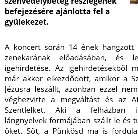
szenvedélybeteg részlegének
befejezésére ajánlotta fel a
gyülekezet.
A koncert során 14 ének hangzott 
zenekarának előadásában, és lel
igehirdetése. Az igehirdetésekből
már akkor elkezdődött, amikor a S
Jézusra leszállt, azonban ezzel ne
véghezvitte a megváltást és az A
Szentlelket, Aki a felházban i
lángnyelvek formájában szállt le és 
őket. Sőt, a Pünkösd ma is fordula