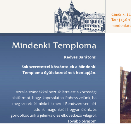
Címünk: 11
Tel.: (+36 
mindenkit
Kedves Barátom!
Sok szeretettel köszöntelek a Mindenki
Temploma Gyülekezetének honlapján.
Azzal a szándékkal hoztuk létre ezt a közösségi
platformot, hogy kapcsolatba léphess velünk, ha
meg szeretnél minket ismerni. Rendszeresen hírt
adunk magunkról, hogyan élünk, és
gondolkodunk a jelenvaló és elkövetkező világról.
Tovább olvasom