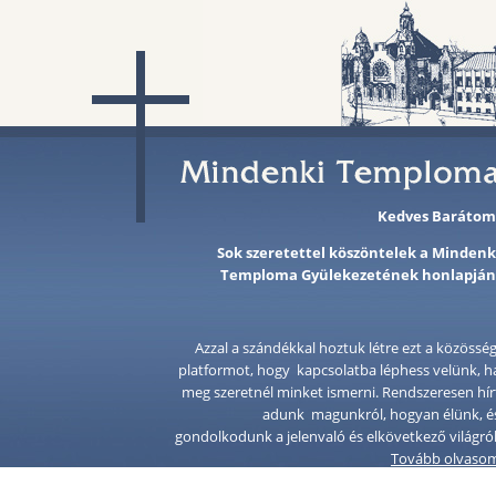
Kedves Barátom
Sok szeretettel köszöntelek a Mindenk
Temploma Gyülekezetének honlapján
Azzal a szándékkal hoztuk létre ezt a közösség
platformot, hogy kapcsolatba léphess velünk, h
meg szeretnél minket ismerni. Rendszeresen hír
adunk magunkról, hogyan élünk, é
gondolkodunk a jelenvaló és elkövetkező világról
Tovább olvaso