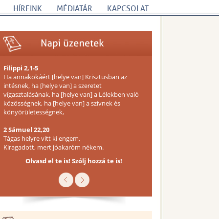
HÍREINK
MÉDIATÁR
KAPCSOLAT
Filippi 2,1-5
Ha annakokáért [helye van] Krisztusban az
intésnek, ha [helye van] a szeretet
vígasztalásának, ha [helye van] a Lélekben való
közösségnek, ha [helye van] a szívnek és
könyörületességnek,
2 Sámuel 22,20
Tágas helyre vitt ki engem,
Kiragadott, mert jóakaróm nékem.
Olvasd el te is! Szólj hozzá te is!