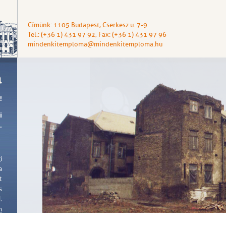
Címünk: 1105 Budapest, Cserkesz u. 7-9.
Tel.: (+36 1) 431 97 92, Fax: (+36 1) 431 97 96
mindenkitemploma@mindenkitemploma.hu
!
i
.
i
a
t
s
.
m