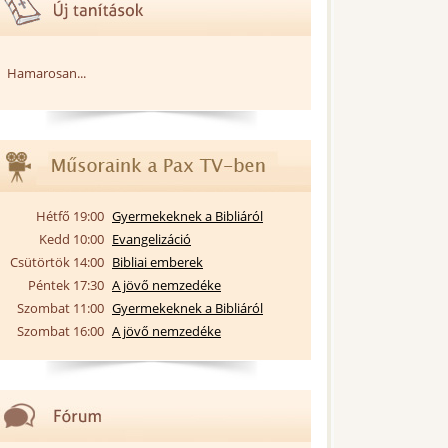
Hamarosan...
Hétfő 19:00
Gyermekeknek a Bibliáról
Kedd 10:00
Evangelizáció
Csütörtök 14:00
Bibliai emberek
Péntek 17:30
A jövő nemzedéke
Szombat 11:00
Gyermekeknek a Bibliáról
Szombat 16:00
A jövő nemzedéke